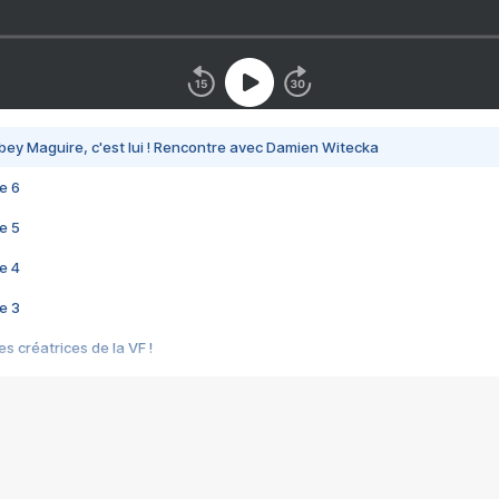
bey Maguire, c'est lui ! Rencontre avec Damien Witecka
e 6
e 5
e 4
e 3
s créatrices de la VF !
e 2
e 1
e Mektoub My Love arrive enfin ! Rencontre avec Shaïn Boumedine et Sal