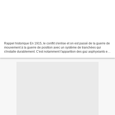
Rappel historique En 1915, le conflit s'enlise et on est passé de la guerre de
mouvement à la guerre de position avec un système de tranchées qui
s'installe durablement. C'est notamment l'apparition des gaz asphyxiants et,
côté français, du casque Adrian...