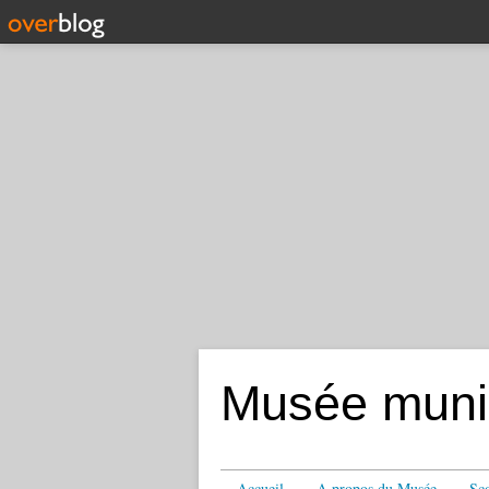
Musée munic
Accueil
A propos du Musée
Sco