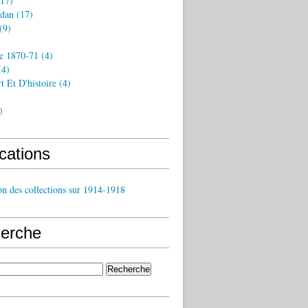
17)
dan
(17)
(9)
e 1870-71
(4)
4)
rt Et D'histoire
(4)
)
cations
on des collections sur 1914-1918
erche