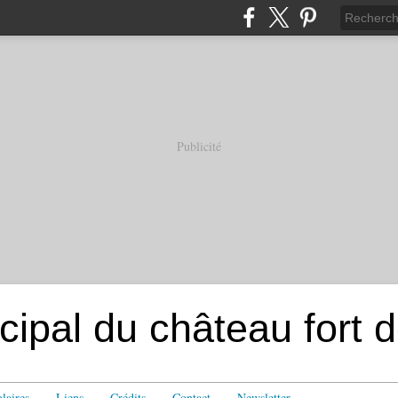
Publicité
ipal du château fort 
laires
Liens
Crédits
Contact
Newsletter