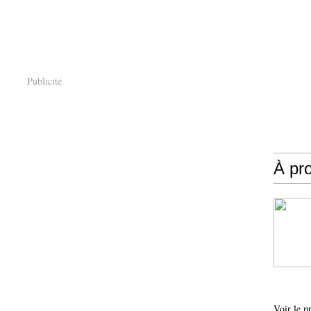
Publicité
À pr
Voir le p