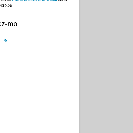
verblog
ez-moi