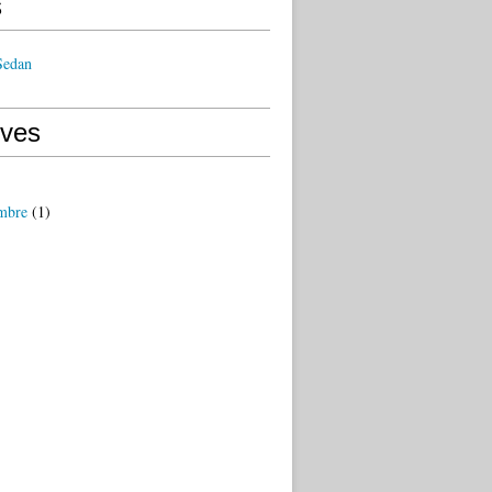
s
Sedan
ives
mbre
(1)