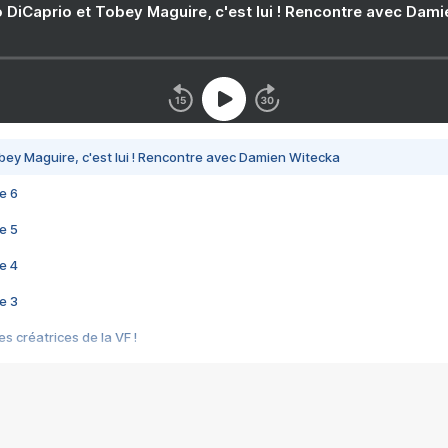
 DiCaprio et Tobey Maguire, c'est lui ! Rencontre avec Dam
bey Maguire, c'est lui ! Rencontre avec Damien Witecka
e 6
e 5
e 4
e 3
s créatrices de la VF !
e 2
e 1
e Mektoub My Love arrive enfin ! Rencontre avec Shaïn Boumedine et Sal