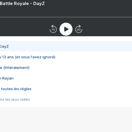
 Battle Royale - DayZ
 DayZ
 a 13 ans (et vous l'avez ignoré)
e (littéralement)
im Rayan
 toutes les règles
s les jeux vidéo
us choquant de Rockstar ? - Le scandale BULLY
e plus moche de Steam
du RÊVE tourne au CAUCHEMAR